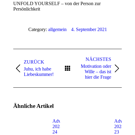
UNFOLD YOURSELF – von der Person zur
Persönlichkeit
Category:
allgemein
4. September 2021
Kommentarnavigation
NÄCHSTES
ZURÜCK
Motivation oder
Juhu, ich habe
Vorheriger
Nächster
Wille – das ist
Liebeskummer!
Beitrag:
Beitrag:
hier die Frage
Ähnliche Artikel
Adventskalender
Adventska
2024 – Türchen
2024 – Tü
24
23