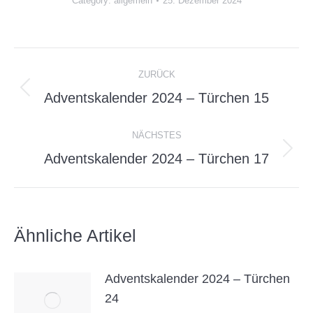
Category:
allgemein
25. Dezember 2024
Kommentarnavigation
ZURÜCK
Vorheriger
Adventskalender 2024 – Türchen 15
Beitrag:
NÄCHSTES
Nächster
Adventskalender 2024 – Türchen 17
Beitrag:
Ähnliche Artikel
Adventskalender 2024 – Türchen
24