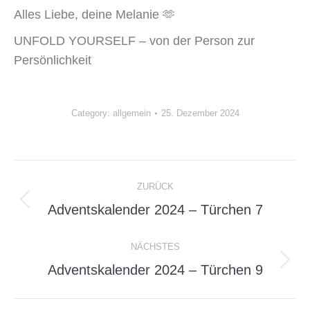
Alles Liebe, deine Melanie
🫶
UNFOLD YOURSELF – von der Person zur
Persönlichkeit
Category:
allgemein
25. Dezember 2024
Kommentarnavigation
ZURÜCK
Vorheriger
Adventskalender 2024 – Türchen 7
Beitrag:
NÄCHSTES
Nächster
Adventskalender 2024 – Türchen 9
Beitrag: