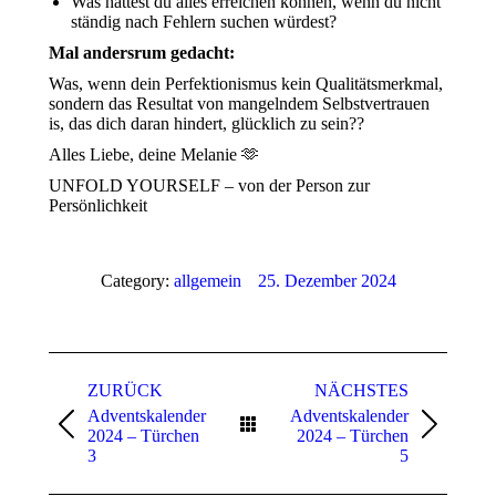
Was hättest du alles erreichen können, wenn du nicht
ständig nach Fehlern suchen würdest?
Mal andersrum gedacht:
Was, wenn dein Perfektionismus kein Qualitätsmerkmal,
sondern das Resultat von mangelndem Selbstvertrauen
is, das dich daran hindert, glücklich zu sein??
Alles Liebe, deine Melanie
🫶
UNFOLD YOURSELF – von der Person zur
Persönlichkeit
Category:
allgemein
25. Dezember 2024
Kommentarnavigation
ZURÜCK
NÄCHSTES
Adventskalender
Adventskalender
Vorheriger
Nächster
2024 – Türchen
2024 – Türchen
Beitrag:
Beitrag:
3
5